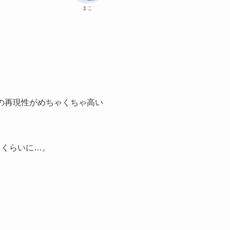
まこ
材の再現性がめちゃくちゃ高い
うくらいに…。