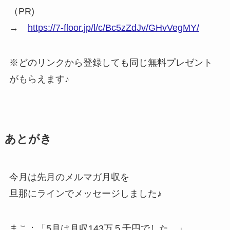
（PR)
→
https://7-floor.jp/l/c/Bc5zZdJv/GHvVegMY/
※どのリンクから登録しても同じ無料プレゼント
がもらえます♪
あとがき
今月は先月のメルマガ月収を
旦那にラインでメッセージしました♪
まこ：「5月は月収143万５千円でした。」